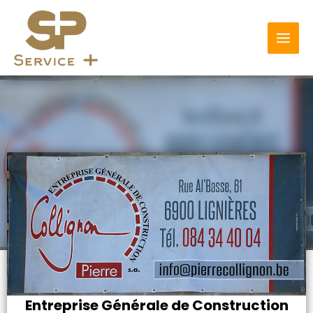
Aller
MAI
au
MEN
contenu
Entreprise Générale de Construction