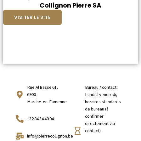
Collignon Pierre SA
VISITER LE SITE
Rue Al Basse 61,
Bureau / contact :
6900
Lundi à vendredi,
Marche‑en‑Famenne
horaires standards
de bureau (à
confirmer
+32 84 34 40 04
directement via
contact).
info@pierrecollignon.be